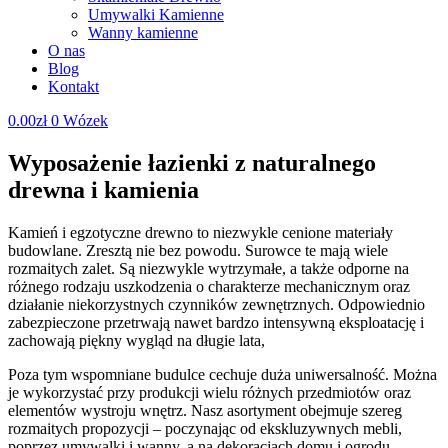
Umywalki Kamienne
Wanny kamienne
O nas
Blog
Kontakt
0.00
zł
0
Wózek
Wyposażenie łazienki z naturalnego
drewna i kamienia
Kamień i egzotyczne drewno to niezwykle cenione materiały
budowlane. Zresztą nie bez powodu. Surowce te mają wiele
rozmaitych zalet. Są niezwykle wytrzymałe, a także odporne na
różnego rodzaju uszkodzenia o charakterze mechanicznym oraz
działanie niekorzystnych czynników zewnętrznych. Odpowiednio
zabezpieczone przetrwają nawet bardzo intensywną eksploatację i
zachowają piękny wygląd na długie lata,
Poza tym wspomniane budulce cechuje duża uniwersalność. Można
je wykorzystać przy produkcji wielu różnych przedmiotów oraz
elementów wystroju wnętrz. Nasz asortyment obejmuje szereg
rozmaitych propozycji – poczynając od ekskluzywnych mebli,
poprzez umywalki i wanny, a na dekoracjach domu i ogrodu