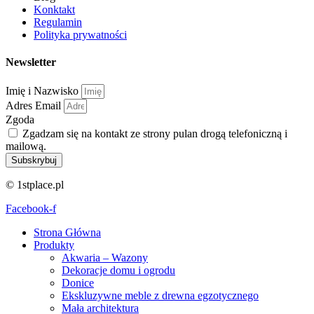
Konktakt
Regulamin
Polityka prywatności
Newsletter
Imię i Nazwisko
Adres Email
Zgoda
Zgadzam się na kontakt ze strony pulan drogą telefoniczną i
mailową.
Subskrybuj
© 1stplace.pl
Facebook-f
Strona Główna
Produkty
Akwaria – Wazony
Dekoracje domu i ogrodu
Donice
Ekskluzywne meble z drewna egzotycznego
Mała architektura