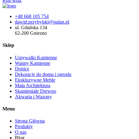
Kup teraz
+48 668 105 754
dawid.przybylski@pulan.pl
ul. Gdańska 134
62-200 Gniezno
Sklep
Umywalki Kamienne
Wanny Kamienne
Donice
Dekoracje do domu i ogrodu
Ekskluzywne Meble
Mała Architektura
Skamieniałe Drewno
Akwaria i Wazony
Menu
Strona Główna
Produkty
O nas
Blog