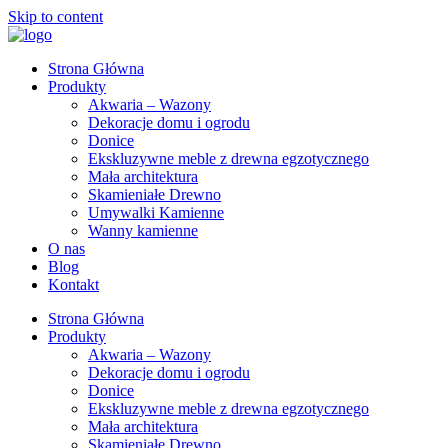
Skip to content
Strona Główna
Produkty
Akwaria – Wazony
Dekoracje domu i ogrodu
Donice
Ekskluzywne meble z drewna egzotycznego
Mała architektura
Skamieniałe Drewno
Umywalki Kamienne
Wanny kamienne
O nas
Blog
Kontakt
Strona Główna
Produkty
Akwaria – Wazony
Dekoracje domu i ogrodu
Donice
Ekskluzywne meble z drewna egzotycznego
Mała architektura
Skamieniałe Drewno