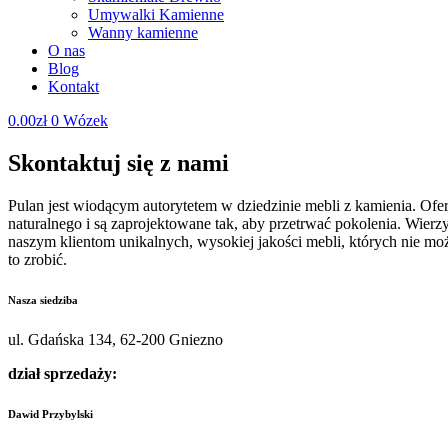
Umywalki Kamienne
Wanny kamienne
O nas
Blog
Kontakt
0.00
zł
0
Wózek
Skontaktuj się z nami
Pulan jest wiodącym autorytetem w dziedzinie mebli z kamienia. Of
naturalnego i są zaprojektowane tak, aby przetrwać pokolenia. Wierz
naszym klientom unikalnych, wysokiej jakości mebli, których nie m
to zrobić.
Nasza siedziba
ul. Gdańska 134, 62-200 Gniezno
dział sprzedaży:
Dawid Przybylski