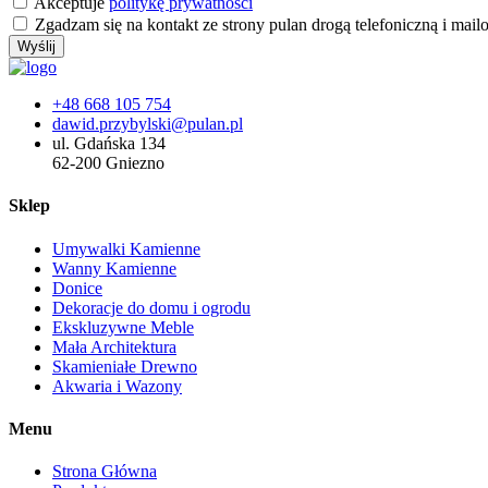
Akceptuje
politykę prywatności
Zgadzam się na kontakt ze strony pulan drogą telefoniczną i mai
Wyślij
+48 668 105 754
dawid.przybylski@pulan.pl
ul. Gdańska 134
62-200 Gniezno
Sklep
Umywalki Kamienne
Wanny Kamienne
Donice
Dekoracje do domu i ogrodu
Ekskluzywne Meble
Mała Architektura
Skamieniałe Drewno
Akwaria i Wazony
Menu
Strona Główna