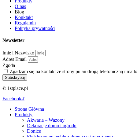
Produkty
O nas
Blog
Konktakt
Regulamin
Polityka prywatności
Newsletter
Imię i Nazwisko
Adres Email
Zgoda
Zgadzam się na kontakt ze strony pulan drogą telefoniczną i mail
Subskrybuj
© 1stplace.pl
Facebook-f
Strona Główna
Produkty
Akwaria – Wazony
Dekoracje domu i ogrodu
Donice
Ekskluzywne meble z drewna egzotycznego