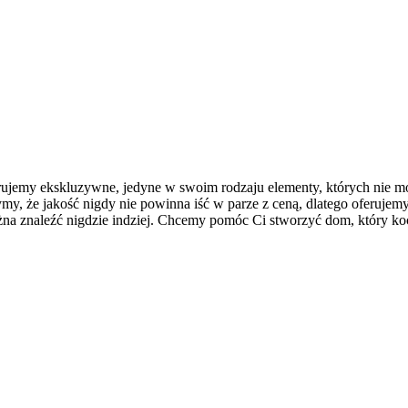
erujemy ekskluzywne, jedyne w swoim rodzaju elementy, których nie m
ymy, że jakość nigdy nie powinna iść w parze z ceną, dlatego oferujem
ożna znaleźć nigdzie indziej. Chcemy pomóc Ci stworzyć dom, który k