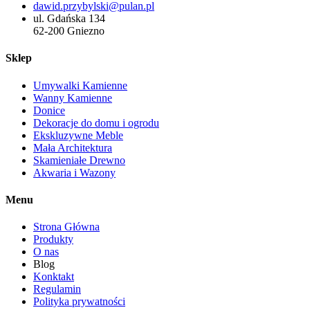
dawid.przybylski@pulan.pl
ul. Gdańska 134
62-200 Gniezno
Sklep
Umywalki Kamienne
Wanny Kamienne
Donice
Dekoracje do domu i ogrodu
Ekskluzywne Meble
Mała Architektura
Skamieniałe Drewno
Akwaria i Wazony
Menu
Strona Główna
Produkty
O nas
Blog
Konktakt
Regulamin
Polityka prywatności