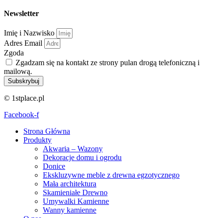
Newsletter
Imię i Nazwisko
Adres Email
Zgoda
Zgadzam się na kontakt ze strony pulan drogą telefoniczną i
mailową.
Subskrybuj
© 1stplace.pl
Facebook-f
Strona Główna
Produkty
Akwaria – Wazony
Dekoracje domu i ogrodu
Donice
Ekskluzywne meble z drewna egzotycznego
Mała architektura
Skamieniałe Drewno
Umywalki Kamienne
Wanny kamienne