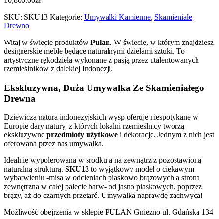
10,800.00
zł
SKU:
SKU13
Kategorie:
Umywalki Kamienne
,
Skamieniałe
Drewno
Witaj w świecie produktów
Pulan.
W świecie, w którym znajdziesz
designerskie meble będące naturalnymi dziełami sztuki. To
artystyczne rękodzieła wykonane z pasją przez utalentowanych
rzemieślników z dalekiej Indonezji.
Ekskluzywna, Duża Umywalka Ze Skamieniałego
Drewna
Dziewicza natura indonezyjskich wysp oferuje niespotykane w
Europie dary natury, z których lokalni rzemieślnicy tworzą
ekskluzywne
przedmioty użytkowe
i dekoracje. Jednym z nich jest
oferowana przez nas umywalka.
Idealnie wypolerowana w środku a na zewnątrz z pozostawioną
naturalną strukturą.
SKU13
to wyjątkowy model o ciekawym
wybarwieniu -misa w odcieniach piaskowo brązowych a strona
zewnętrzna w całej palecie barw- od jasno piaskowych, poprzez
brązy, aż do czarnych przetarć. Umywalka naprawdę zachwyca!
Możliwość obejrzenia w sklepie PULAN Gniezno ul. Gdańska 134