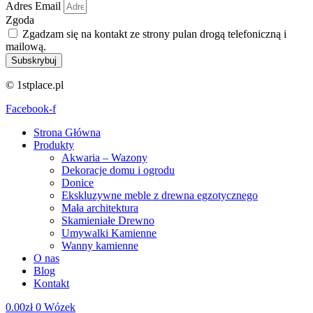
Adres Email
Zgoda
Zgadzam się na kontakt ze strony pulan drogą telefoniczną i
mailową.
Subskrybuj
© 1stplace.pl
Facebook-f
Strona Główna
Produkty
Akwaria – Wazony
Dekoracje domu i ogrodu
Donice
Ekskluzywne meble z drewna egzotycznego
Mała architektura
Skamieniałe Drewno
Umywalki Kamienne
Wanny kamienne
O nas
Blog
Kontakt
0.00
zł
0
Wózek