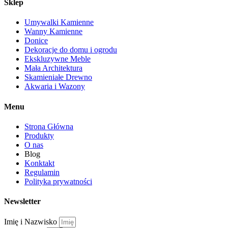
Sklep
Umywalki Kamienne
Wanny Kamienne
Donice
Dekoracje do domu i ogrodu
Ekskluzywne Meble
Mała Architektura
Skamieniałe Drewno
Akwaria i Wazony
Menu
Strona Główna
Produkty
O nas
Blog
Konktakt
Regulamin
Polityka prywatności
Newsletter
Imię i Nazwisko